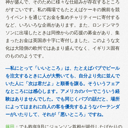
神が盛んで、そのために様々な仕組みが存在するところ
がすごいです。私の職場でもたとえばケーキの腕前を競
うイベントを通じてお金を集めチャリティーに寄付する
など、いろいろな企画があります。また、ロンドンマラ
ソンに出場したときは同僚からの応援の募金があり、集
まったお金は英国赤十字に寄付しました。このような文
化は大陸側の欧州ではあまり盛んでなく、イギリス固有
のもののようです。
―私にとって「いいところ」は、たとえばパブでビール
を注文するときに人が大勢いても、自分より先に並んで
いた人に「次は君だよ」と順番を譲る。そういうフェア
なところには感心します。アメリカのバーでこういう経
験はありませんでした。でも同じくパブの話だと、場所
によってはまれに白人の客を優先するようなバーテンダ
ーがいたりして、それが「悪いところ」ですね。
篠田
：でも昨年9月にジョンソン首相が就任したばかりの