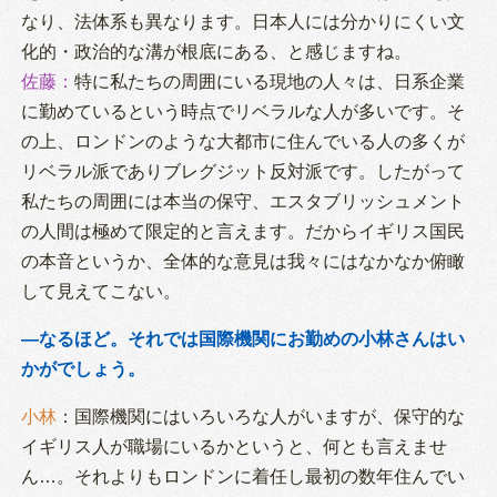
なり、法体系も異なります。日本人には分かりにくい文
化的・政治的な溝が根底にある、と感じますね。
佐藤
：
特に私たちの周囲にいる現地の人々は、日系企業
に勤めているという時点でリベラルな人が多いです。そ
の上、ロンドンのような大都市に住んでいる人の多くが
リベラル派でありブレグジット反対派です。したがって
私たちの周囲には本当の保守、エスタブリッシュメント
の人間は極めて限定的と言えます。だからイギリス国民
の本音というか、全体的な意見は我々にはなかなか俯瞰
して見えてこない。
―なるほど。それでは国際機関にお勤めの小林さんはい
かがでしょう。
小林
：国際機関にはいろいろな人がいますが、保守的な
イギリス人が職場にいるかというと、何とも言えませ
ん…。それよりもロンドンに着任し最初の数年住んでい