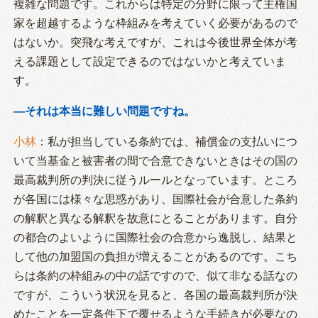
複雑な問題です。これからは特定の分野に限って主権国
家を超越するような枠組みを考えていく必要があるので
はないか。突飛な考えですが、これは今後世界全体が考
える課題として設定できるのではないかと考えていま
す。
―それは本当に難しい問題ですね。
小林
：私が担当している条約では、補償金の支払いにつ
いて当基金と被害者の間で合意できないときはその国の
最高裁判所の判決に従うルールとなっています。ところ
が各国には様々な思惑があり、国際社会が合意した条約
の解釈と異なる解釈を故意にとることがあります。自分
の都合のよいように国際社会の合意から逸脱し、結果と
して他の加盟国の負担が増えることがあるのです。こち
らは条約の枠組みの中の話ですので、似て非なる話なの
ですが、こういう状況を見ると、各国の最高裁判所が決
めたことを一定条件下で覆せるような手続きが必要なの