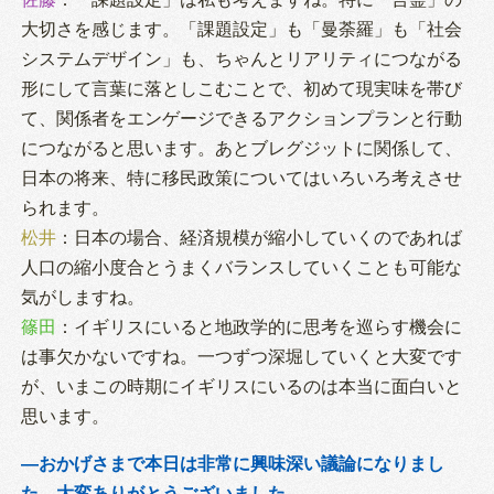
大切さを感じます。「課題設定」も「曼荼羅」も「社会
システムデザイン」も、ちゃんとリアリティにつながる
形にして言葉に落としこむことで、初めて現実味を帯び
て、関係者をエンゲージできるアクションプランと行動
につながると思います。あとブレグジットに関係して、
日本の将来、特に移民政策についてはいろいろ考えさせ
られます。
松井
：日本の場合、経済規模が縮小していくのであれば
人口の縮小度合とうまくバランスしていくことも可能な
気がしますね。
篠田
：イギリスにいると地政学的に思考を巡らす機会に
は事欠かないですね。一つずつ深堀していくと大変です
が、いまこの時期にイギリスにいるのは本当に面白いと
思います。
―おかげさまで本日は非常に興味深い議論になりまし
た。大変ありがとうございました。