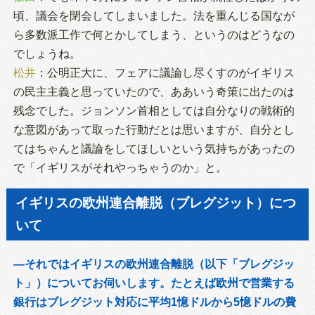
頃、議会を閉会してしまいました。法を重んじる国なが
ら多数派工作で何とかしてしまう、というのはどうなの
でしょうね。
松井
：公明正大に、フェアに議論し尽くすのがイギリス
の民主主義と思っていたので、ああいう奇策に出たのは
残念でした。ジョンソン首相としては自分なりの戦術的
な意図があって取った行動だとは思いますが、自分とし
てはちゃんと議論をしてほしいという気持ちがあったの
で「イギリスがそれやっちゃうのか」と。
イギリスの欧州連合離脱（ブレグジット）につ
いて
―それではイギリスの欧州連合離脱（以下「ブレグジッ
ト」）についてお伺いします。たとえば欧州で営業する
銀行はブレグジット対応に平均1憶ドルから5憶ドルの費