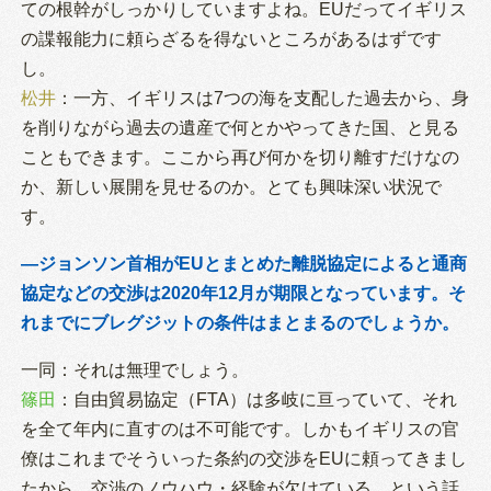
ての根幹がしっかりしていますよね。EUだってイギリス
の諜報能力に頼らざるを得ないところがあるはずです
し。
松井
：一方、イギリスは7つの海を支配した過去から、身
を削りながら過去の遺産で何とかやってきた国、と見る
こともできます。ここから再び何かを切り離すだけなの
か、新しい展開を見せるのか。とても興味深い状況で
す。
―ジョンソン首相がEUとまとめた離脱協定によると通商
協定などの交渉は2020年12月が期限となっています。そ
れまでにブレグジットの条件はまとまるのでしょうか。
一同：それは無理でしょう。
篠田
：自由貿易協定（FTA）は多岐に亘っていて、それ
を全て年内に直すのは不可能です。しかもイギリスの官
僚はこれまでそういった条約の交渉をEUに頼ってきまし
たから、交渉のノウハウ・経験が欠けている、という話