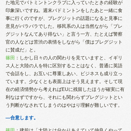
た地元でバトミントンクラブに入っていたときの経験が
印象深いですね。週末バドミントンをしたあと一緒に食
事に行くのですが、ブレグジットの話題になると見事に
意見がバラバラでした。移民系の人は当然ながら「ブレ
グジットなんてあり得ない」と言う一方、たとえば警察
官の人などは苦渋の表情をしながら「僕はブレグジット
に賛成だ」と。
篠田
：しかし日々の人の関わりを見ていますと、イギリ
ス人と大陸の人を特に区別することはなく、普通に英語
で会話をし、お互いに尊重しあい、ビジネスも成り立っ
ています。少なくとも表面上はそう見えます。そして現
在の経済情勢から考えればEUに残留したほうが確実に有
利なはずですから、それにも関わらずブレグジットとい
う判断がなされてしまうのはやはり理解が難しいです。
―合意します。
篠田
：建前は「大陸とは分かりあえていて仲良くやって