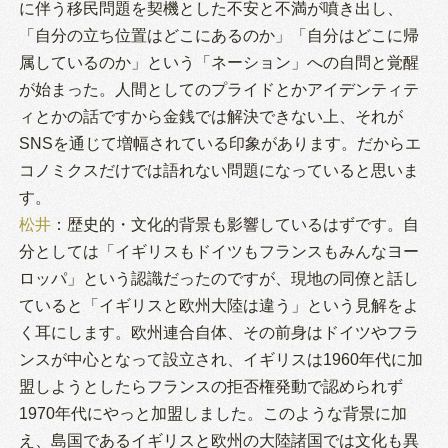
に伴う移民問題を契機とした不安と不満が噴き出し、
「自分の立ち位置はどこにあるのか」「自分はどこに帰
属しているのか」という「ネーション」への自問と覚醒
が始まった。人間としてのプライドとかアイデンティテ
ィとかの話ですから金銭では解決できない上、それが
SNSを通じて増幅されている印象があります。だからエ
コノミクスだけでは語れない問題になっていると思いま
す。
松井
：歴史的・文化的背景も影響しているはずです。自
分としては「イギリスもドイツもフランスもみんなヨー
ロッパ」という認識だったのですが、現地の同僚と話し
ていると「イギリスと欧州大陸は違う」という見解をよ
く耳にします。欧州連合自体、その前身はドイツやフラ
ンスが中心となって設立され、イギリスは1960年代に加
盟しようとしたらフランスの拒否権発動で認められず
1970年代にやっと加盟しました。このような背景に加
え、島国であるイギリスと欧州の大陸諸国では文化も異