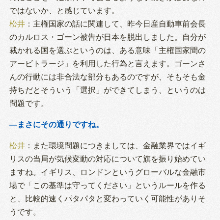
ではないか、と感じています。
松井
：主権国家の話に関連して、昨今日産自動車前会長
のカルロス・ゴーン被告が日本を脱出しました。自分が
裁かれる国を選ぶというのは、ある意味「主権国家間の
アービトラージ」を利用した行為と言えます。ゴーンさ
んの行動には非合法な部分もあるのですが、そもそも金
持ちだとそういう「選択」ができてしまう、というのは
問題です。
―まさにその通りですね。
松井
：また環境問題につきましては、金融業界ではイギ
リスの当局が気候変動の対応について旗を振り始めてい
ますね。イギリス、ロンドンというグローバルな金融市
場で「この基準は守ってください」というルールを作る
と、比較的速くパタパタと変わっていく可能性がありそ
うです。