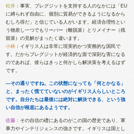
松井
：事実、ブレグジットを支持する人のなかには「EU
に縛られず自由に、個別に貿易ができるようになるから
むしろ得だ」と信じている人がいます。経済合理性とい
う物差し一つでもリーバー（離脱派）とリメイナー（残
留派）の見解がまったく違います。
小林
：イギリス人は非常に現実的かつ実務的な国民で
す。だからブレグジットが経済的な面で深刻な害になる
のであれば、彼らはきっと何かしら解決策を考えるはず
です。
―その通りですね。この状態になっても「何とかなる」
と、まったく慌てていないのがイギリス人らしいところ
です
。自分たちは最後には絶対に
解決できる、という強
い自信が根底にあるようです。
佐藤
：
その自信の礎にあるのがこの国の歴史であり、軍
事力やインテリジェンスの強さです。イギリスは国とし