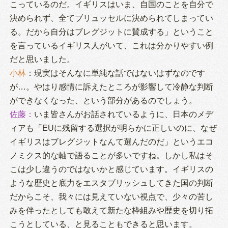
こっているのだ。イギリスはいま、自国のことを自分で
決められず、全てブリュッセルに決められてしまってい
る。だから自分はブレグジットに賛成する」ということ
を言っているイギリス人がいて、これは分かりやすい例
だと思いました。
小林
：現実はそんなに単純な話ではないはずなのです
が…。やはり感情に訴えたところが影響して冷静な判断
ができなくなった、という部分があるのでしょう。
佐藤
：
いま皆さんがお話されているように、日本のメデ
ィアも「EUに残留する選択が明らかに正しいのに、なぜ
イギリスはブレグジットなんて選んだのだ」というエコ
ノミクス的な軸で語ることが多いですね。しかし私はそ
こは少し違うのではないかと感じています。イギリスの
ような歴史と底力をエスタブリッシュしてきた国の判断
だからこそ、我々には見えていない視点で、少々の苦し
みを伴ったとしても敢えて新たな枠組みや歴史を切り拓
こうとしている、と見ることもできると思います。