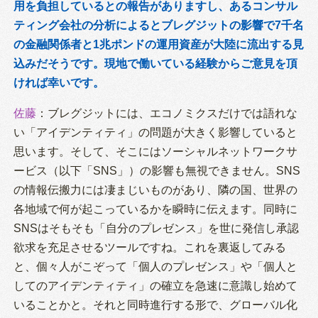
用を負担しているとの報告がありますし、あるコンサル
ティング会社の分析によるとブレグジットの影響で7千名
の金融関係者と1兆ポンドの運用資産が大陸に流出する見
込みだそうです。現地で働いている経験からご意見を頂
ければ幸いです。
佐藤
：
ブレグジットには、エコノミクスだけでは語れな
い「アイデンティティ」の問題が大きく影響していると
思います。そして、そこにはソーシャルネットワークサ
ービス（以下「SNS」）の影響も無視できません。SNS
の情報伝搬力には凄まじいものがあり、隣の国、世界の
各地域で何が起こっているかを瞬時に伝えます。同時に
SNSはそもそも「自分のプレゼンス」を世に発信し承認
欲求を充足させるツールですね。これを裏返してみる
と、個々人がこぞって「個人のプレゼンス」や「個人と
してのアイデンティティ」の確立を急速に意識し始めて
いることかと。それと同時進行する形で、グローバル化