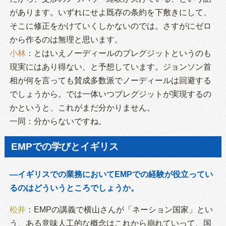
があります。いずれにせよ既存の条約を下敷きにして、
そこに修正をかけていくしかないのでは。さすがにゼロ
から作るのは無理と思います。
小林
：とはいえノーディールのブレグジットというのも
現実にはあり得ない、と予想しています。ジョンソン首
相が何を言っても賛成多数派でノーディールは回避する
でしょうから。では一体いつブレグジットが実現するの
かというと、これがまだ分かりません。
一同：分からないですね。
EMPでの学びとイギリス
―イギリスでの業務においてEMPでの経験が役立ってい
るのはどういうところでしょうか。
松井
：EMPの講義で横山さんが「ネーション国家」とい
う、ある意味人工的な概念はこれから崩れていって、国