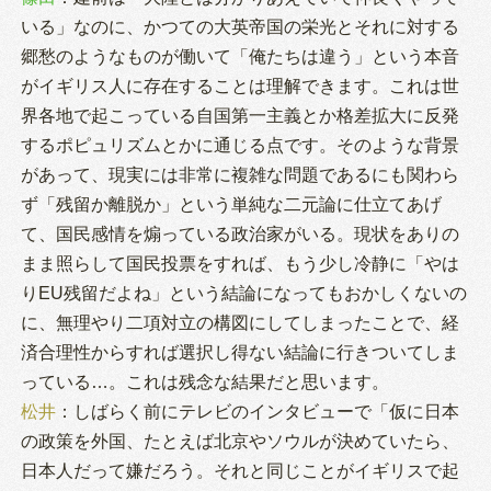
いる」なのに、かつての大英帝国の栄光とそれに対する
郷愁のようなものが働いて「俺たちは違う」という本音
がイギリス人に存在することは理解できます。これは世
界各地で起こっている自国第一主義とか格差拡大に反発
するポピュリズムとかに通じる点です。そのような背景
があって、現実には非常に複雑な問題であるにも関わら
ず「残留か離脱か」という単純な二元論に仕立てあげ
て、国民感情を煽っている政治家がいる。現状をありの
まま照らして国民投票をすれば、もう少し冷静に「やは
りEU残留だよね」という結論になってもおかしくないの
に、無理やり二項対立の構図にしてしまったことで、経
済合理性からすれば選択し得ない結論に行きついてしま
っている…。これは残念な結果だと思います。
松井
：しばらく前にテレビのインタビューで「仮に日本
の政策を外国、たとえば北京やソウルが決めていたら、
日本人だって嫌だろう。それと同じことがイギリスで起