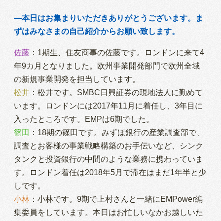
―本日はお集まりいただきありがとうございます。ま
ずはみなさまの自己紹介からお願い致します。
佐藤
：1期生、住友商事の佐藤です。ロンドンに来て4
年9カ月となりました。欧州事業開発部門で欧州全域
の新規事業開発を担当しています。
松井
：松井です。SMBC日興証券の現地法人に勤めて
います。ロンドンには2017年11月に着任し、3年目に
入ったところです。EMPは6期でした。
篠田
：18期の篠田です。みずほ銀行の産業調査部で、
調査とお客様の事業戦略構築のお手伝いなど、シンク
タンクと投資銀行の中間のような業務に携わっていま
す。ロンドン着任は2018年5月で滞在はまだ1年半と少
しです。
小林
：小林です。9期で上村さんと一緒にEMPower編
集委員をしています。本日はお忙しいなかお越しいた