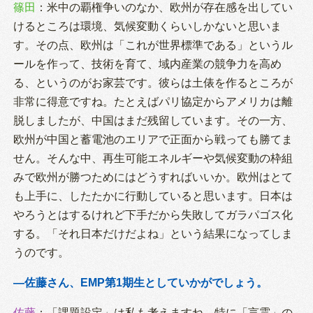
篠田
：米中の覇権争いのなか、欧州が存在感を出してい
けるところは環境、気候変動くらいしかないと思いま
す。その点、欧州は「これが世界標準である」というル
ールを作って、技術を育て、域内産業の競争力を高め
る、というのがお家芸です。彼らは土俵を作るところが
非常に得意ですね。たとえばパリ協定からアメリカは離
脱しましたが、中国はまだ残留しています。その一方、
欧州が中国と蓄電池のエリアで正面から戦っても勝てま
せん。そんな中、再生可能エネルギーや気候変動の枠組
みで欧州が勝つためにはどうすればいいか。欧州はとて
も上手に、したたかに行動していると思います。日本は
やろうとはするけれど下手だから失敗してガラパゴス化
する。「それ日本だけだよね」という結果になってしま
うのです。
―佐藤さん、EMP第1期生としていかがでしょう。
佐藤
：「課題設定」は私も考えますね。特に「言霊」の