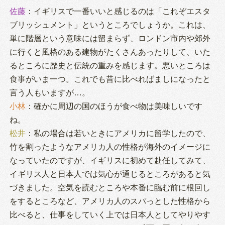
佐藤
：イギリスで一番いいと感じるのは「これぞエスタ
ブリッシュメント」というところでしょうか。これは、
単に階層という意味には留まらず、ロンドン市内や郊外
に行くと風格のある建物がたくさんあったりして、いた
るところに歴史と伝統の重みを感じます。悪いところは
食事がいま一つ。これでも昔に比べればましになったと
言う人もいますが…。
小林
：確かに周辺の国のほうが食べ物は美味しいです
ね。
松井
：私の場合は若いときにアメリカに留学したので、
竹を割ったようなアメリカ人の性格が海外のイメージに
なっていたのですが、イギリスに初めて赴任してみて、
イギリス人と日本人では気心が通じるところがあると気
づきました。空気を読むところや本番に臨む前に根回し
をするところなど、アメリカ人のスパっとした性格から
比べると、仕事をしていく上では日本人としてやりやす