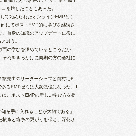
期的に開催し交流を深めている。また修了
山口を旅したこともあった。
して始められたオンラインEMPとも
mtv.jp)にてポストEMP的に学びを継続さ
り、自身の知識のアップデートに役に
ると思う。
方面の学びを深めているところだが、
、それをきっかけに同期の方の会社に
梨直紘先生のリーダーシップと岡村定矩
あるEMPゼミは大変勉強になった。1
ミは、ポストEMPの新しい学び方を提
の知を手に入れることが大切である」
た横糸と縦糸の繋がりを保ち、深化さ