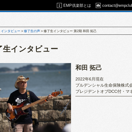
EMP倶楽部とは
contact@empclub
>
インタビュー
>
修了⽣の声
>
修了生インタビュー 第2期 和田 拓己
了生インタビュー
和田 拓己
2022年6月現在
プルデンシャル生命保険株式
プレジデントオブDCC付・マ