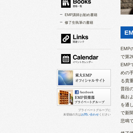
書籍一覧
EMP講師お勧め書籍
修了生執筆の書籍
E
関連リンク
EMP
で第
EM
カレンダー
めの
る貴
普段
義お
を通
プライベートグループに
で新
未登録の方は
お問い合わせ
ください
悲鳴