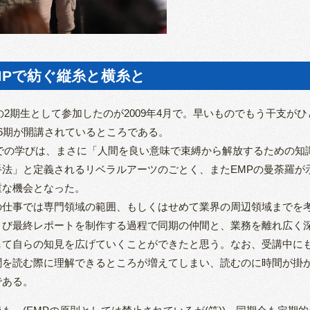
MPで紡ぐ縦糸と横糸と
の2期生として参加したのが2009年4月で。早いものでもう干支がひと回
26期が開講されているところである。
Pでの学びは、まさに「人間を良い意味で束縛から解放するための知
手法」と定義されるリベラルアーツのごとく、またEMPの曼荼羅が
重な機会となった。
の仕事では専門領域の範囲、もしくはせめて業界の周辺領域までを
よび最終レポートを制作する過程で同期の仲間と、業務を離れ広く
して自らの知見を広げていくことができたと思う。なお、受講中にも
聞を読む際に理解できるところが増えてしまい、読むのに時間が掛
である。