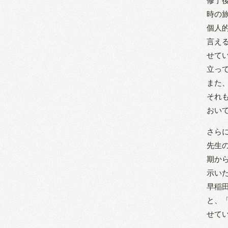
修了
時の
個人
言える
せて
立っ
また
それ
おい
さら
先生
期か
示い
早稲
と、
せて