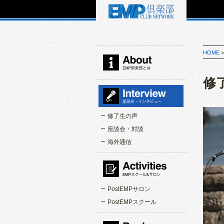
HOME
EMP倶楽部とは
修
インタビュー
修了生の声
座談会・対談
海外通信
EMPスクール＆サロン
PostEMPサロン
PostEMPスクール