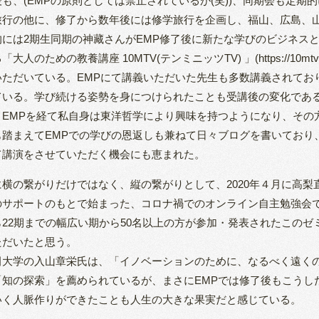
後も、(EMPの原則としては禁止されているが(笑))、同期会も定
旅行の他に、修了から数年後には修学旅行を企画し、福山、広島、
的には2期生同期の神藏さんがEMP修了後に新たな学びのビジネスと
「大人のための教養講座 10MTV(テンミニッツTV) 」(https://10
いただいている。EMPにて講義いただいた先生も多数講義されてお
ている。学び続ける姿勢を身につけられたことも受講後の変化であ
、EMPを経て私自身は東洋哲学により興味を持つようになり、その
も踏まえてEMPでの学びの恩返しも兼ねて日々ブログを書いており
て講演をさせていただく機会にも恵まれた。
に横の繋がりだけではなく、縦の繋がりとして、2020年４月に高
のサポートのもとで始まった、コロナ禍でのオンライン自主勉強会で
ら22期までの幅広い期から50名以上の方が参加・発表されたこのゼ
ただいたと思う。
田大学の入山章栄氏は、「イノベーションのために、なるべく遠く
「知の探索」を薦められているが、まさにEMPでは修了後もこうし
いく人脈作りができたことも人生の大きな果実だと感じている。